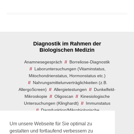
Diagnostik im Rahmen der
Biologischen Medizin
Anamnesegespräch
//
Borreliose-Diagnostik
//
Laboruntersuchungen (Vitaminstatus,
Mitochondrienstatus, Hormonstatus etc.)
//
Nahrungsmittelunverträglichkeiten (z.B.
AllergoScreen)
//
Allergietestungen
//
Dunkelfeld-
Mikroskopie
//
Oligoscan
//
Kinesiologische
Untersuchungen (Klinghardt)
//
Immunstatus
//
Darmfunktion/Mikrobiologische
Stuhlfloraanalyse/Mikrobiom
//
Säure-Basen-Test
Um unsere Webseite für Sie optimal zu
(z.B. nach Sander)
//
HRV (Herzratenvariabilität)
//
Spenglersan-Kolloid-Test
//
Elektroakupunktur
gestalten und fortlaufend verbessern zu